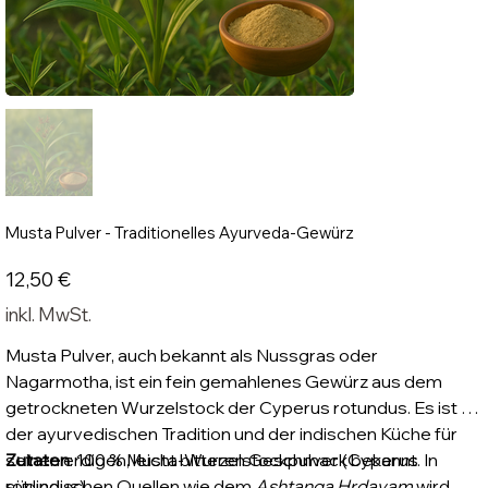
Musta Pulver - Traditionelles Ayurveda-Gewürz
Preis
12,50 €
inkl. MwSt.
Musta Pulver, auch bekannt als Nussgras oder
Nagarmotha, ist ein fein gemahlenes Gewürz aus dem
getrockneten Wurzelstock der Cyperus rotundus. Es ist in
der ayurvedischen Tradition und der indischen Küche für
seinen erdigen, leicht bitteren Geschmack bekannt. In
Zutaten
: 100 % Musta-Wurzelstockpulver (Cyperus
südindischen Quellen wie dem
rotundus).
Ashtanga Hrdayam
wird