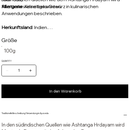
Musta als vielseitiges Gewürz in kulinarischen
Allergene
: Keine bekannten.
Anwendungen beschrieben.
Herkunftsland
: Indien.
Erstimporteur
: Midgard Kalari, Zum Papenbusch 21, 38723
Größe
Seesen, Germany.
100g
QUANTITY
In den Warenkorb
Traditionelle Beschreibung/Verwendung im Ayurveda
In den südindischen Quellen wie Ashtanga Hrdayam wird