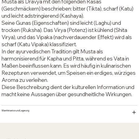
Musta als Dravya mit den folgenden Rasas
(Geschmäckern) beschrieben: bitter (Tikta), scharf (Katu)
und leicht adstringierend (Kashaya).
Seine Gunas (Eigenschaften) sind leicht (Laghu) und
trocken (Ruksha). Das Virya (Potenz) ist kühlend (Shita
Virya), und das Vipaka (nachverdauender Effekt) wird als
scharf (Katu Vipaka) klassifiziert.
In der ayurvedischen Tradition gilt Musta als
harmonisierend für Kapha und Pitta, während es Vata in
Maßen beeinflussen kann. Es wird häufig in kulinarischen
Rezepturen verwendet, um Speisen ein erdiges, würziges
Aroma zu verleihen.
Diese Beschreibung dient der kulturellen Information und
macht keine Aussagen über gesundheitliche Wirkungen.
Warnhinweise und Lagerung