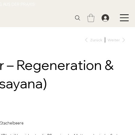
Zurück
Weiter
r – Regeneration &
asayana)
Stachelbeere