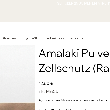
ende Steuern werden gemäß Lieferland im Checkout berechnet.
Amalaki Pulve
Zellschutz (R
Preis
12,80 €
inkl. MwSt.
Ayurvedisches Monopräparat aus der indischen 