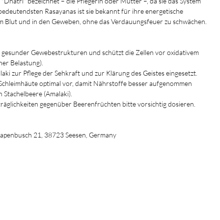
s "Dhatri" bezeichnet – die Pflegerin oder Mutter –, da sie das System
bedeutendsten Rasayanas ist sie bekannt für ihre energetische
ta) im Blut und in den Geweben, ohne das Verdauungsfeuer zu schwächen.
 gesunder Gewebestrukturen und schützt die Zellen vor oxidativem
her Belastung).
laki zur Pflege der Sehkraft und zur Klärung des Geistes eingesetzt.
 Schleimhäute optimal vor, damit Nährstoffe besser aufgenommen
n Stachelbeere (Amalaki).
räglichkeiten gegenüber Beerenfrüchten bitte vorsichtig dosieren.
Papenbusch 21, 38723 Seesen, Germany