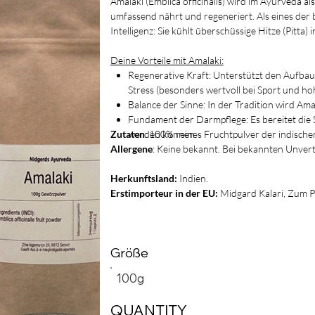
Amalaki (Emblica officinalis) wird im Ayurveda al
umfassend nährt und regeneriert. Als eines der 
Intelligenz: Sie kühlt überschüssige Hitze (Pit
Deine Vorteile mit Amalaki:
Regenerative Kraft: Unterstützt den Aufbau
Stress (besonders wertvoll bei Sport und ho
Balance der Sinne: In der Tradition wird Ama
Fundament der Darmpflege: Es bereitet die
Zutaten
werden können.
: 100% reines Fruchtpulver der indische
Allergene
: Keine bekannt. Bei bekannten Unvert
Herkunftsland:
Indien.
Erstimporteur in der EU:
Midgard Kalari, Zum 
Größe
100g
QUANTITY