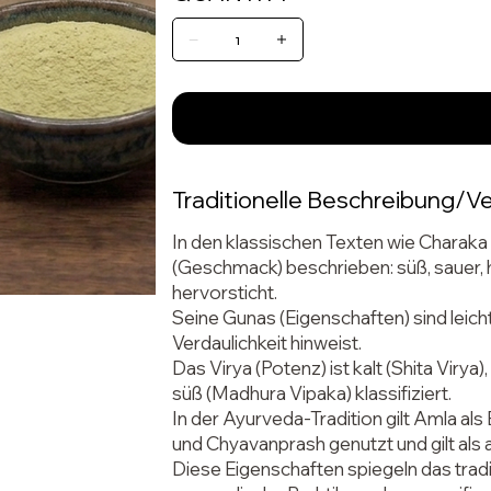
Traditionelle Beschreibung/
In den klassischen Texten wie Charaka
(Geschmack) beschrieben: süß, sauer, h
hervorsticht.
Seine Gunas (Eigenschaften) sind leicht
Verdaulichkeit hinweist.
Das Virya (Potenz) ist kalt (Shita Viry
süß (Madhura Vipaka) klassifiziert.
In der Ayurveda-Tradition gilt Amla al
und Chyavanprash genutzt und gilt als 
Diese Eigenschaften spiegeln das tradi