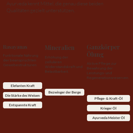
Ayurveda kennt Mittel, die genau diese beiden
Qualitäten gezielt unterstützen.
Ganzkörper
Rasayanas
Mineralien
Ölung
Funktionale Nährung
Erhöhung der
der beanspruchten
zellulären
Aktive Pflege zur
Gewebestrukturen.
Widerstandskraft und
Bewahrung der
Belastbarkeit.
Leistungs- und
Regenerationsreserven.
Elefanten Kraft
Bezwinger der Berge
Die Stärke des Weisen
Pflege- & Kraft-Öl
Entspannte Kraft
Krieger Öl
Ayurveda Meister Öl