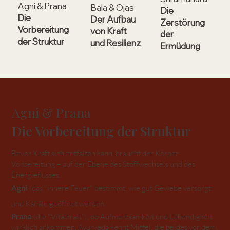
Agni & Prana
Bala & Ojas
Die
Die
Der Aufbau
Zerstörung
Vorbereitung
von Kraft
der
der Struktur
und Resilienz
Ermüdung
Agni & Prana
Die Vorbereitung der Struktur
Bevor Kraft sich entfalten kann, braucht der Körper
Vorbereitung – auf der Ebene des Stoffwechsels und des
Energieflusses.
Agni
(das "innere Feuer" bestimmt, wie gut Gewebe versorgt
und Kanäle geöffnet werden.
Prana
(die "Vitalkraft"), ob Aufmerksamkeit und Lebendigkeit
wirklich ankommen. Ayurveda kennt Mittel, die beides vor dem