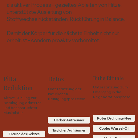
als aktiver Prozess - gezieltes Ableiten von Hitze,
unterstützte Ausleitung von
Stoffwechselrückständen, Rückführung in Balance.
Damit der Körper für die nächste Einheit nicht nur
erholt ist - sondern proaktiv vorbereitet.
Pitta
Detox
Ruhe Rituale
Reduktion
Unterstützung zum
Unterstützung der
Übergang in die
natürlichen
Regenerationsphase.
Aktive Kühlung zur
Reinigungsprozesse.
Beruhigung erhitzter
und beanspruchter
Muskulatur.
Roter Dschungel-Tee
Herber Aufräumer
Cooles Wurzel-Öl
Täglicher Aufräumer
Freund des Geistes