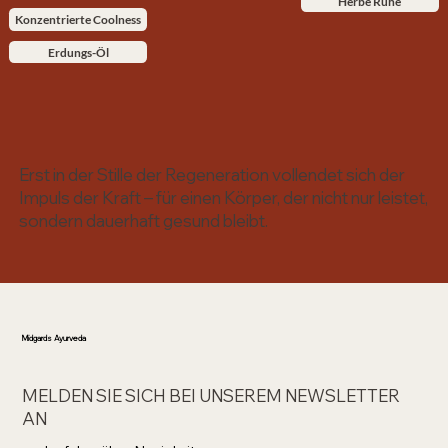
Herbe Ruhe
Konzentrierte Coolness
Erdungs-Öl
Erst in der Stille der Regeneration vollendet sich der
Impuls der Kraft – für einen Körper, der nicht nur leistet,
sondern dauerhaft gesund bleibt.
Midgards Ayurveda
MELDEN SIE SICH BEI UNSEREM NEWSLETTER
AN