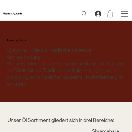
Midgards Ayurveda
Training & Kraft
Vyayama – Die ayurvedische Lehre der
Kraftentfaltung.
Wir verbinden das älteste sportmedizinische Wissen
der Welt mit der Tradition der Kalari-Krieger, um die
physiologische Basis für moderne Höchstleistung zu
schaffen.
Unser Öl Sortiment gliedert sich in drei Bereiche:
Shramahara