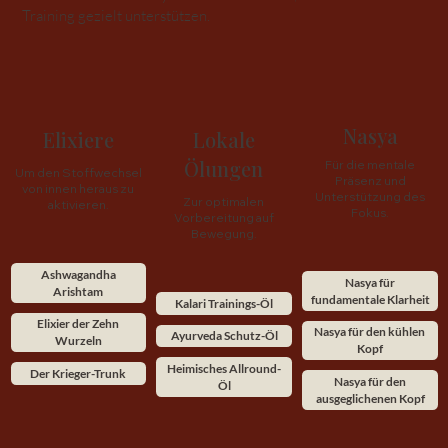
Training gezielt unterstützen.
Nasya
Elixiere
Lokale
Ölungen
Für die mentale
Um den Stoffwechsel
Präsenz und
von innen heraus zu
Unterstützung des
Zur optimalen
aktivieren.
Fokus.
Vorbereitung auf
Bewegung.
Ashwagandha
Nasya für
Arishtam
fundamentale Klarheit
Kalari Trainings-Öl
Elixier der Zehn
Nasya für den kühlen
Ayurveda Schutz-Öl
Wurzeln
Kopf
Heimisches Allround-
Der Krieger-Trunk
Nasya für den
Öl
ausgeglichenen Kopf