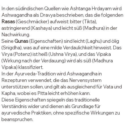
In den südindischen Quellen wie Ashtanga Hrdayam wird
Ashwagandha als Dravya beschrieben, das die folgenden
Rasas
(Geschmäcker) aufweist: bitter (Tikta),
astringierend (Kashaya) und leicht süß (Madhura) in der
Nachwirkung.
Seine
Gunas
(Eigenschaften) sind leicht (Laghu) und ölig
(Snigdha), was auf eine milde Verdaulichkeit hinweist. Das
Virya (Potenz) ist heiß (Ushna Virya), und das Vipaka
(Wirkung nach der Verdauung) wird als süß (Madhura
Vipaka) klassifiziert.
In der Ayurveda-Tradition wird Ashwagandha in
Rezepturen verwendet, die das Nervensystem
unterstützen sollen, und gilt als ausgleichend für Vata und
Kapha, wobei es Pitta leicht erhöhen kann.
Diese Eigenschaften spiegeln das traditionelle
Verständnis wider und dienen als Grundlage für
ayurvedische Praktiken, ohne spezifische Wirkungen zu
beanspruchen.