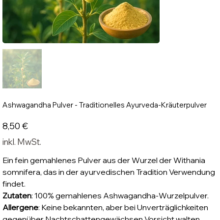
Ashwagandha Pulver - Traditionelles Ayurveda-Kräuterpulver
Preis
8,50 €
inkl. MwSt.
Ein fein gemahlenes Pulver aus der Wurzel der Withania
somnifera, das in der ayurvedischen Tradition Verwendung
findet.
Zutaten
: 100% gemahlenes Ashwagandha-Wurzelpulver.
Allergene
: Keine bekannten, aber bei Unverträglichkeiten
gegenüber Nachtschattengewächsen Vorsicht walten