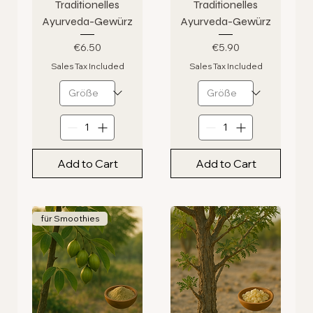
Traditionelles
Traditionelles
Ayurveda-Gewürz
Ayurveda-Gewürz
Price
Price
€6.50
€5.90
Sales Tax Included
Sales Tax Included
Add to Cart
Add to Cart
für Smoothies