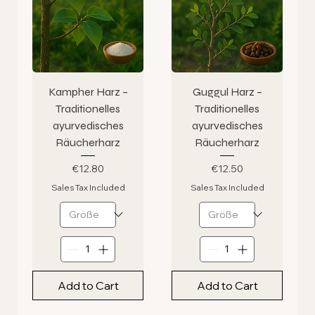
Kampher Harz –
Guggul Harz –
Traditionelles
Traditionelles
ayurvedisches
ayurvedisches
Räucherharz
Räucherharz
Price
Price
€12.80
€12.50
Sales Tax Included
Sales Tax Included
Add to Cart
Add to Cart