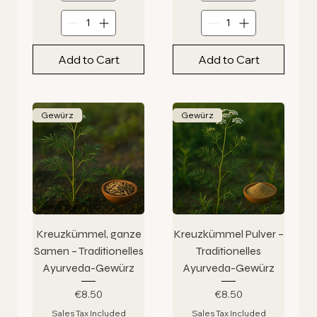
Add to Cart
Add to Cart
Gewürz
Gewürz
Kreuzkümmel, ganze
Kreuzkümmel Pulver –
Samen – Traditionelles
Traditionelles
Ayurveda-Gewürz
Ayurveda-Gewürz
Price
Price
€8.50
€8.50
Sales Tax Included
Sales Tax Included