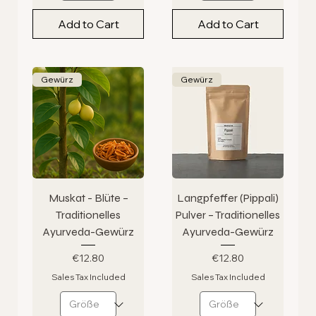
Add to Cart
Add to Cart
Gewürz
Gewürz
Muskat - Blüte –
Langpfeffer (Pippali)
Traditionelles
Pulver – Traditionelles
Ayurveda-Gewürz
Ayurveda-Gewürz
Price
Price
€12.80
€12.80
Sales Tax Included
Sales Tax Included