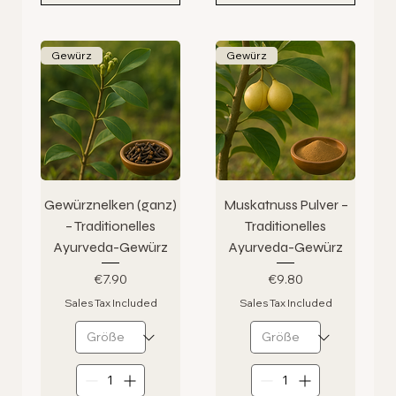
Gewürz
Gewürz
Gewürznelken (ganz)
Muskatnuss Pulver –
– Traditionelles
Traditionelles
Ayurveda-Gewürz
Ayurveda-Gewürz
Price
Price
€7.90
€9.80
Sales Tax Included
Sales Tax Included