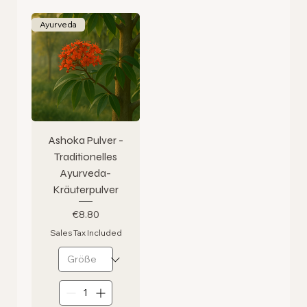
Ayurveda
Ashoka Pulver -
Traditionelles
Ayurveda-
Kräuterpulver
Price
€8.80
Sales Tax Included