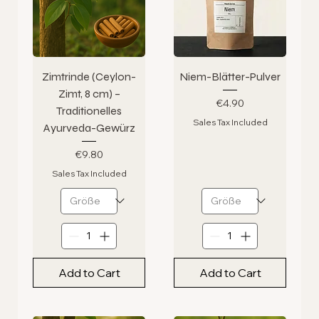
Zimtrinde (Ceylon-
Niem-Blätter-Pulver
Zimt, 8 cm) –
Price
€4.90
Traditionelles
Sales Tax Included
Ayurveda-Gewürz
Price
€9.80
Sales Tax Included
Add to Cart
Add to Cart