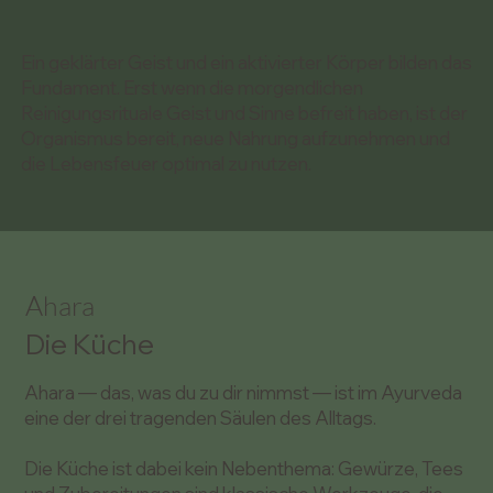
Ein geklärter Geist und ein aktivierter Körper bilden das
Fundament. Erst wenn die morgendlichen
Reinigungsrituale Geist und Sinne befreit haben, ist der
Organismus bereit, neue Nahrung aufzunehmen und
die Lebensfeuer optimal zu nutzen.
Ahara
Die Küche
Ahara — das, was du zu dir nimmst — ist im Ayurveda
eine der drei tragenden Säulen des Alltags.
Die Küche ist dabei kein Nebenthema: Gewürze, Tees