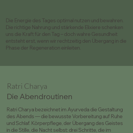
Die Energie des Tages optimal nutzen und bewahren.
Die richtige Nahrung und stärkende Elixiere schenken
uns die Kraft für den Tag – doch wahre Gesundheit
entsteht erst, wenn wir rechtzeitig den Übergang in die
Phase der Regeneration einleiten.
Ratri Charya
Die Abendroutinen
Ratri Charya bezeichnet im Ayurveda die Gestaltung
des Abends — die bewusste Vorbereitung auf Ruhe
und Schlaf. Körperpflege, der Übergang des Geistes
in die Stille, die Nacht selbst: drei Schritte, die im