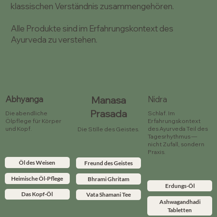
klassischen Verständnis zusammengehören.
Alle Produkte sind im Erfahrungskontext des
Ayurveda zu verstehen.
Abhyanga
Manasa
Nidra
Prasada
Die abendliche
Schlaf. Im
Ölpflege für Körper
Erfahrungskontext
und Kopf.
des Ayurveda Teil des
Die Stille des Geistes.
Tagesrhythmus —
nicht Zufall, sondern
Praxis.
Öl des Weisen
Freund des Geistes
Heimische Öl-Pflege
Bhrami Ghritam
Erdungs-Öl
Das Kopf-Öl
Vata Shamani Tee
Ashwagandhadi
Tabletten