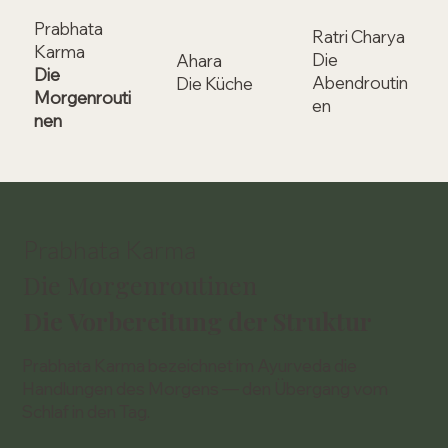
Prabhata
Ratri Charya
Karma
Die
Ahara
Die
Abendroutin
Die Küche
Morgenrouti
en
nen
Prabhata Karma
Die Morgenroutinen
Die Vorbereitung der Struktur
Prabhata Karma bezeichnet im Ayurveda die
Handlungen des Morgens — den Übergang vom
Schlaf in den Tag.