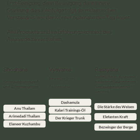
Erst Reinigung, dann Bewegung, dann innere
Stärkung: diese Abfolge folgt dem klassischen
Verständnis, wie der Körper optimal in den Tag findet.
Alle Produkte sind im Erfahrungskontext des
Ayurveda zu verstehen.
Vyayama
Rasayana
Shodhana
Mittel, die im Ayurveda
Bewegung und
Reinigung von Kopf-
traditionell zur inneren
Aktivierung
und Sinnesorganen.
Stärkung eingesetzt
werden.
Dashamula
Die Stärke des Weisen
Anu Thailam
Kalari Trainings-Öl
Arimedadi Thailam
Elefanten Kraft
Der Krieger Trunk
Elaneer Kuzhambu
Bezwinger der Berge