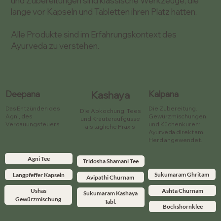
und Zubereitungen sind klassische Werkzeuge, die
lange vor Kapseln und Tabletten ihren Platz hatten.
Alle Produkte sind im Erfahrungskontext des
Ayurveda zu verstehen.
Deepana
Kashaya
Kalpana
Das Entzünden des
Die Zubereitung.
Die Abkochung. Tees
Agni, des
Gewürzmischungen
und Kräuteraufgüsse
Verdauungsfeuers.
und Küchenkuren:
als tägliche Praxis
Ayurveda direkt am
Herd angewendet.
Agni Tee
Tridosha Shamani Tee
Sukumaram Ghritam
Langpfeffer Kapseln
Avipathi Churnam
Ashta Churnam
Ushas
Sukumaram Kashaya
Gewürzmischung
Tabl.
Bockshornklee