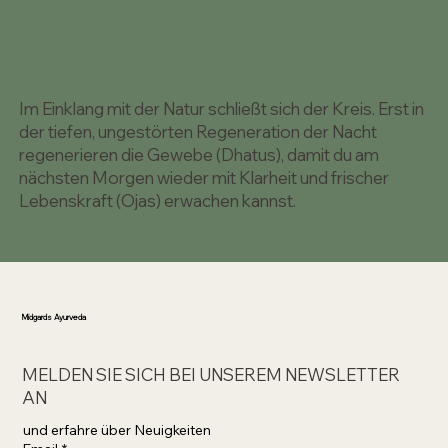
Im Einklang mit der Natur schließt sich der Kreis. Erst in
der tiefen, ungestörten Regeneration der Nacht
regenerieren die Gewebe (Dhatus), damit du am
nächsten Morgen wieder mit Klarheit und frischer
Lebenskraft (Ojas) erwachen kannst.
Midgards Ayurveda
MELDEN SIE SICH BEI UNSEREM NEWSLETTER
AN
und erfahre über Neuigkeiten 