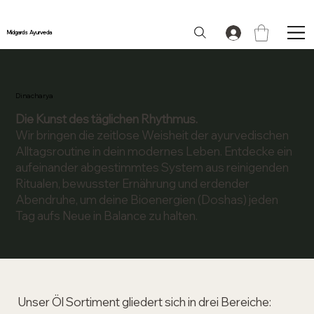
Midgards Ayurveda
Dinacharya
Die Kunst des täglichen Rhythmus.
Wir bringen die zeitlose Weisheit der ayurvedischen
Alltagsroutine in dein modernes Leben. Entdecke ein
aufeinander abgestimmtes System aus reinigenden
Ritualen, bewusster Ernährung und erdender
Abendruhe, um deine Bioenergien (Doshas) jeden
Tag aufs Neue in Balance zu halten.
Unser Öl Sortiment gliedert sich in drei Bereiche: