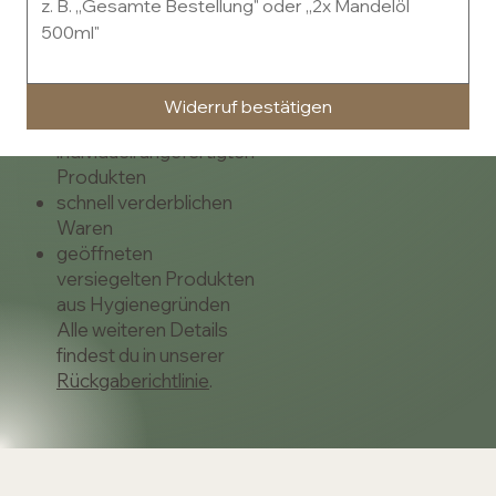
Tagen, erstattet. Die
Rücksendekosten trägt
der Käufer.
Kein Widerrufsrecht
Widerruf bestätigen
besteht u. a. bei:
individuell angefertigten
Produkten
schnell verderblichen
Waren
geöffneten
versiegelten Produkten
aus Hygienegründen
Alle weiteren Details
findest du in unserer
Rückgaberichtlinie
.