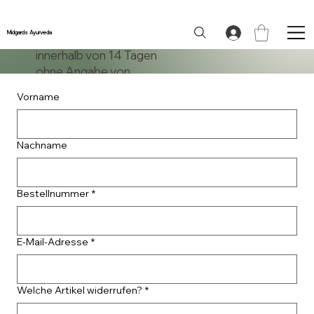
Widerrufsrecht
Midgards Ayurveda
Bestellungen können
innerhalb von 14 Tagen
ohne Angabe von
Gründen widerrufen
Vorname
werden. Die Frist
beginnt mit dem Erhalt
der Ware.
Nachname
Zur Fristwahrung
genügt die rechtzeitige
Absendung – ein
Bestellnummer
*
Zugang beim Händler
innerhalb der Frist ist
nicht erforderlich.
E-Mail-Adresse
*
Nach erfolgtem
Widerruf wird der
gezahlte Betrag
Welche Artikel widerrufen?
*
unverzüglich,
spätestens binnen 14