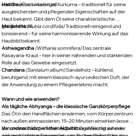
und Gewebe bekannt ist.
Haridra
(Curcuma longa)
Kurkuma – traditionell für seine
ausgleichenden und pflegenden Eigenschaften auf der
Haut bekannt. Gibt dem Öl seine charakteristische
goldene Note.
Manjishtha
(Rubia cordifolia)
Traditionell reinigend und
tonisierend – für seine harmonisierende Wirkung auf das
Hautbild bekannt.
Ashwagandha
(Withania somnifera)
Das zentrale
Rasayana-Kraut – hier in seiner nährenden und stärkenden
Rolle auf das Gewebe eingesetzt.
Chandana
(Santalum album)
Sandelholz – kühlend,
beruhigend, mit einem klassisch-ayurvedischen Duft, der
die Anwendung zu einem Pflegeerlebnis macht.
Wann und wie anwenden?
Als tägliche Abhyanga – die klassische Ganzkörperpflege
Das Öl in den Handflächen erwärmen, vom Körperzentrum
nach außen einmassieren, 15–20 Minuten einwirken lassen,
dann warm duschen. Konsequent angewendet eine der
Vor und nach körperlicher Aktivität
Großflächig auf den
wirkungsvollsten Formen ayurvedischer Selbstfürsorge.
ganzen Körper angewendet – als Vorbereitung oder als