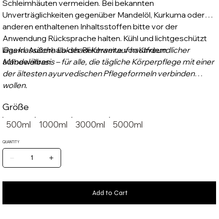
Schleimhäuten vermeiden. Bei bekannten
Unverträglichkeiten gegenüber Mandelöl, Kurkuma oder
anderen enthaltenen Inhaltsstoffen bitte vor der
Anwendung Rücksprache halten. Kühl und lichtgeschützt
lagern. Außerhalb der Reichweite von Kindern
Das klassische Lakshadi Keram auf hautfreundlicher
aufbewahren.
Mandelölbasis – für alle, die tägliche Körperpflege mit einer
der ältesten ayurvedischen Pflegeformeln verbinden
wollen.
Größe
500ml
1000ml
3000ml
5000ml
QUANTITY
Add to Cart