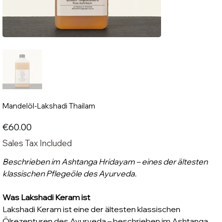
Mandelöl-Lakshadi Thailam
Price
€60.00
Sales Tax Included
Beschrieben im Ashtanga Hridayam – eines der ältesten
klassischen Pflegeöle des Ayurveda.
Was Lakshadi Keram ist
Lakshadi Keram ist eine der ältesten klassischen
Ölrezepturen des Ayurveda – beschrieben im Ashtanga