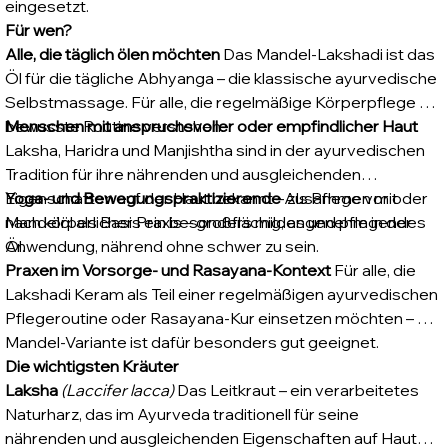
eingesetzt.
Für wen?
Alle, die täglich ölen möchten
Das Mandel-Lakshadi ist das
Öl für die tägliche Abhyanga – die klassische ayurvedische
Selbstmassage. Für alle, die regelmäßige Körperpflege als
bewusste Routine verstehen.
Menschen mit anspruchsvoller oder empfindlicher Haut
Laksha, Haridra und Manjishtha sind in der ayurvedischen
Tradition für ihre nährenden und ausgleichenden
Eigenschaften auf der Haut bekannt – zusammen mit
Yoga- und Bewegungspraktizierende
Als Pflege vor oder
Mandelöl als Basis ein besonders mildes und pflegendes
nach körperlicher Praxis – großflächig, angenehm in der
Öl.
Anwendung, nährend ohne schwer zu sein.
Praxen im Vorsorge- und Rasayana-Kontext
Für alle, die
Lakshadi Keram als Teil einer regelmäßigen ayurvedischen
Pflegeroutine oder Rasayana-Kur einsetzen möchten – die
Mandel-Variante ist dafür besonders gut geeignet.
Die wichtigsten Kräuter
Laksha
(Laccifer lacca)
Das Leitkraut – ein verarbeitetes
Naturharz, das im Ayurveda traditionell für seine
nährenden und ausgleichenden Eigenschaften auf Haut