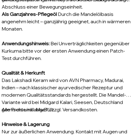
Abschluss einer Bewegungseinheit.
Als Ganzjahres-Pflegeöl
Durch die Mandelölbasis
angenehm leicht – ganzjährig geeignet, auch in wärmeren
Monaten.
Anwendungshinweis:
Bei Unverträglichkeiten gegenüber
Kurkuma bitte vor der ersten Anwendung einen Patch-
Test durchführen.
Qualität & Herkunft
Das Lakshadi Keram wird von AVN Pharmacy, Madurai,
Indien – nach klassischer ayurvedischer Rezeptur und
modernen Qualitätsstandards hergestellt. Die Mandel-
Variante wird bei Midgard Kalari, Seesen, Deutschland
gemischt und abgefüllt.
Alle Preise inkl. MwSt., zzgl. Versandkosten.
Hinweise & Lagerung
Nur zur äußerlichen Anwendung. Kontakt mit Augen und