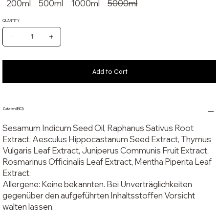
200ml
500ml
1000ml
5000ml
Haut und unterstützt ein geschmeidiges, belebtes
Hautgefühl. Als modern-europäische Ayurveda-
QUANTITY
Komposition verbindet es klassische Ölzubereitung mit
heimischen Pflanzen für zeitgemäße Selbstpflege.
Herkunftsland: Deutschland.
Erstimporteur: Midgard Kalari, Zum Papenbusch 21, 38723
Add to Cart
Seesen, Germany.
Herkunft: In Zusammenarbeit mit der traditionsreichen
AVN-Pharmazie, die seit Jahrzehnten ayurvedische
Zutaten (INCI):
Rezepturen mit größter Sorgfalt herstellt.
Sesamum Indicum Seed Oil, Raphanus Sativus Root
Extract, Aesculus Hippocastanum Seed Extract, Thymus
Vulgaris Leaf Extract, Juniperus Communis Fruit Extract,
Rosmarinus Officinalis Leaf Extract, Mentha Piperita Leaf
Extract.
Allergene: Keine bekannten. Bei Unverträglichkeiten
gegenüber den aufgeführten Inhaltsstoffen Vorsicht
walten lassen.