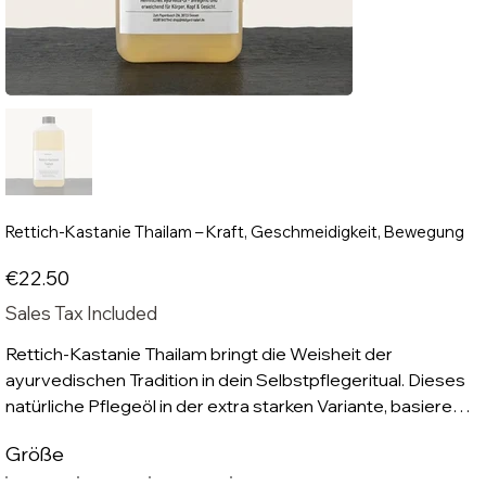
Rettich-Kastanie Thailam – Kraft, Geschmeidigkeit, Bewegung
Price
€22.50
Sales Tax Included
Rettich-Kastanie Thailam bringt die Weisheit der
ayurvedischen Tradition in dein Selbstpflegeritual. Dieses
natürliche Pflegeöl in der extra starken Variante, basierend
auf Sesamöl und angereichert mit einer intensiven
Größe
Konzentration von europäischen Kräutern wie schwarzem
Rettich, Rosskastanie, Thymian und Rosmarin, pflegt die