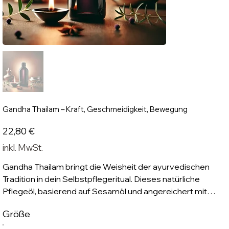
Gandha Thailam – Kraft, Geschmeidigkeit, Bewegung
Preis
22,80 €
inkl. MwSt.
Gandha Thailam bringt die Weisheit der ayurvedischen
Tradition in dein Selbstpflegeritual. Dieses natürliche
Pflegeöl, basierend auf Sesamöl und angereichert mit
einer hohen Konzentration von Kräutern wie Guggulu, Bala
Größe
und Manjishta, pflegt die Haut und unterstützt ein
geschmeidiges, belebtes Hautgefühl. Es verbindet