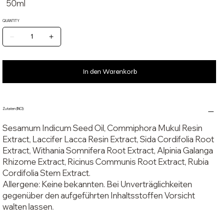
50ml
jahrhundertealtes Wissen mit einem bewussten Ansatz
für deinen Alltag.
QUANTITY
Herkunftsland: Indien.
Erstimporteur: Midgard Kalari, Zum Papenbusch 21, 38723
Seesen, Germany.
Herkunft: In Zusammenarbeit mit der traditionsreichen
In den Warenkorb
AVN-Pharmazie, die seit Jahrzehnten ayurvedische
Rezepturen mit größter Sorgfalt herstellt.
Zutaten (INCI):
Sesamum Indicum Seed Oil, Commiphora Mukul Resin
Extract, Laccifer Lacca Resin Extract, Sida Cordifolia Root
Extract, Withania Somnifera Root Extract, Alpinia Galanga
Rhizome Extract, Ricinus Communis Root Extract, Rubia
Cordifolia Stem Extract.
Allergene: Keine bekannten. Bei Unverträglichkeiten
gegenüber den aufgeführten Inhaltsstoffen Vorsicht
walten lassen.