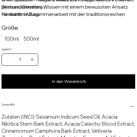
jahrhundertealtes Wissen mit einem bewussten Ansatz
Seesen, Germany.
für deinen Alltag.
Herkunft: In Zusammenarbeit mit der traditionsreichen
AVN-Pharmazie, die seit Jahrzehnten ayurvedische
Größe
Rezepturen mit größter Sorgfalt herstellt.
100ml
500ml
QUANTITY
In den Warenkorb
Zutaten (INCI)
Zutaten (INCI)
: Sesamum Indicum Seed Oil, Acacia
Nilotica Stem Bark Extract, Acacia Catechu Wood Extract,
Cinnamomum Camphora Bark Extract, Vetiveria