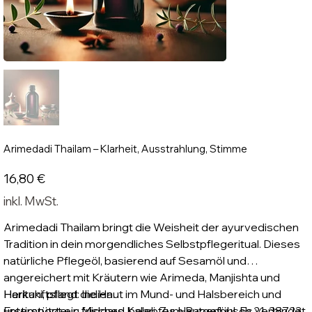
Arimedadi Thailam – Klarheit, Ausstrahlung, Stimme
Preis
16,80 €
inkl. MwSt.
Arimedadi Thailam bringt die Weisheit der ayurvedischen
Tradition in dein morgendliches Selbstpflegeritual. Dieses
natürliche Pflegeöl, basierend auf Sesamöl und
angereichert mit Kräutern wie Arimeda, Manjishta und
Haritaki, pflegt die Haut im Mund- und Halsbereich und
Herkunftsland: Indien.
unterstützt ein frisches, belebtes Hautgefühl. Es verbindet
Erstimporteur: Midgard Kalari, Zum Papenbusch 21, 38723