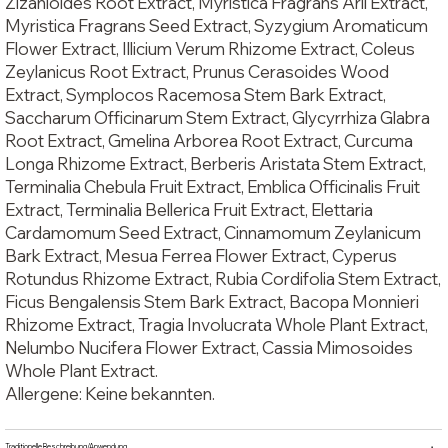
Zizanioides Root Extract, Myristica Fragrans Aril Extract,
Myristica Fragrans Seed Extract, Syzygium Aromaticum
Flower Extract, Illicium Verum Rhizome Extract, Coleus
Zeylanicus Root Extract, Prunus Cerasoides Wood
Extract, Symplocos Racemosa Stem Bark Extract,
Saccharum Officinarum Stem Extract, Glycyrrhiza Glabra
Root Extract, Gmelina Arborea Root Extract, Curcuma
Longa Rhizome Extract, Berberis Aristata Stem Extract,
Terminalia Chebula Fruit Extract, Emblica Officinalis Fruit
Extract, Terminalia Bellerica Fruit Extract, Elettaria
Cardamomum Seed Extract, Cinnamomum Zeylanicum
Bark Extract, Mesua Ferrea Flower Extract, Cyperus
Rotundus Rhizome Extract, Rubia Cordifolia Stem Extract,
Ficus Bengalensis Stem Bark Extract, Bacopa Monnieri
Rhizome Extract, Tragia Involucrata Whole Plant Extract,
Nelumbo Nucifera Flower Extract, Cassia Mimosoides
Whole Plant Extract.
Allergene: Keine bekannten.
Traditionelle Beschreibung/Anwendung