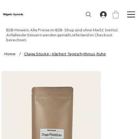
Midgards Ayurveda
B2B-Hinweis: Alle Preise im B2B- Shop sind ohne MwSt. (netto).
Anfallende Steuern werden gemäß Lieferland im Checkout
berechnet.
Home
/
Chaga Stücke – Klarheit, Tagesrhythmus, Ruhe