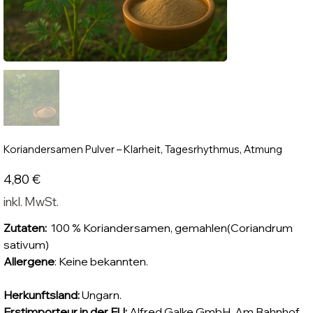
Koriandersamen Pulver – Klarheit, Tagesrhythmus, Atmung
Preis
4,80 €
inkl. MwSt.
Zutaten:
100 % Koriandersamen, gemahlen(Coriandrum
sativum)
Allergene
: Keine bekannten.
Herkunftsland:
Ungarn.
Erstimporteur in der EU:
Alfred Galke GmbH, Am Bahnhof