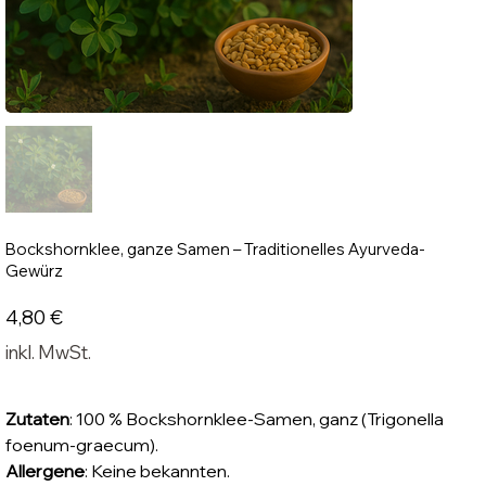
Bockshornklee, ganze Samen – Traditionelles Ayurveda-
Gewürz
Preis
4,80 €
inkl. MwSt.
Zutaten
: 100 % Bockshornklee-Samen, ganz (Trigonella
foenum-graecum).
Allergene
: Keine bekannten.