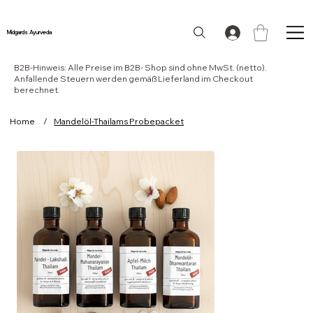
Midgards Ayurveda
B2B-Hinweis: Alle Preise im B2B- Shop sind ohne MwSt. (netto).
Anfallende Steuern werden gemäß Lieferland im Checkout
berechnet.
Home
/
Mandelöl-Thailams Probepacket