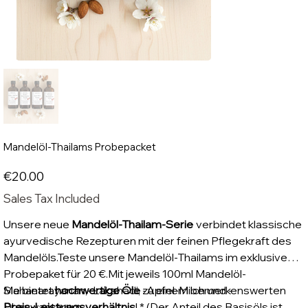
Mandelöl-Thailams Probepacket
Price
€20.00
Sales Tax Included
Unsere neue
Mandelöl-Thailam-Serie
verbindet klassische
ayurvedische Rezepturen mit der feinen Pflegekraft des
Mandelöls.Teste unsere Mandelöl-Thailams im exklusiven
Probepaket für 20 €.Mit jeweils 100ml Mandelöl-
Mahanarayanan,- Lakshadi, -Apfel-Milch und -
Sie bietet
hochwertige Öle
zu einem bemerkenswerten
Dhanwantaram.
Preis-Leistungsverhältnis
! * (Der Anteil des Basisöls ist