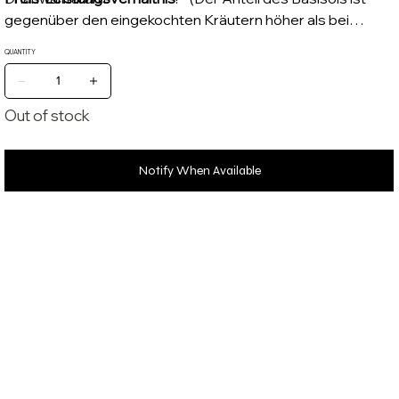
gegenüber den eingekochten Kräutern höher als bei
klassischen Thailams – für eine sanftere, aus gewogenere
QUANTITY
und deutlich kostengünstigere Anwendung.)
Out of stock
Notify When Available