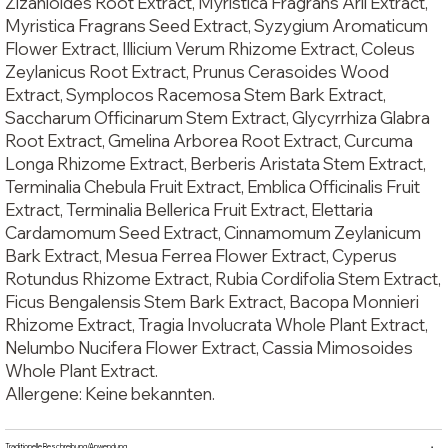
Zizanioides Root Extract, Myristica Fragrans Aril Extract,
Myristica Fragrans Seed Extract, Syzygium Aromaticum
Flower Extract, Illicium Verum Rhizome Extract, Coleus
Zeylanicus Root Extract, Prunus Cerasoides Wood
Extract, Symplocos Racemosa Stem Bark Extract,
Saccharum Officinarum Stem Extract, Glycyrrhiza Glabra
Root Extract, Gmelina Arborea Root Extract, Curcuma
Longa Rhizome Extract, Berberis Aristata Stem Extract,
Terminalia Chebula Fruit Extract, Emblica Officinalis Fruit
Extract, Terminalia Bellerica Fruit Extract, Elettaria
Cardamomum Seed Extract, Cinnamomum Zeylanicum
Bark Extract, Mesua Ferrea Flower Extract, Cyperus
Rotundus Rhizome Extract, Rubia Cordifolia Stem Extract,
Ficus Bengalensis Stem Bark Extract, Bacopa Monnieri
Rhizome Extract, Tragia Involucrata Whole Plant Extract,
Nelumbo Nucifera Flower Extract, Cassia Mimosoides
Whole Plant Extract.
Allergene: Keine bekannten.
Traditionelle Beschreibung/Anwendung