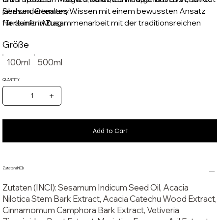
jahrhundertealtes Wissen mit einem bewussten Ansatz
Seesen, Germany.
für deinen Alltag.
Herkunft: In Zusammenarbeit mit der traditionsreichen
AVN-Pharmazie, die seit Jahrzehnten ayurvedische
Größe
Rezepturen mit größter Sorgfalt herstellt.
100ml
500ml
QUANTITY
Add to Cart
Zutaten (INCI)
Zutaten (INCI)
: Sesamum Indicum Seed Oil, Acacia
Nilotica Stem Bark Extract, Acacia Catechu Wood Extract,
Cinnamomum Camphora Bark Extract, Vetiveria