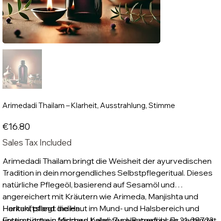
Arimedadi Thailam – Klarheit, Ausstrahlung, Stimme
Price
€16.80
Sales Tax Included
Arimedadi Thailam bringt die Weisheit der ayurvedischen
Tradition in dein morgendliches Selbstpflegeritual. Dieses
natürliche Pflegeöl, basierend auf Sesamöl und
angereichert mit Kräutern wie Arimeda, Manjishta und
Haritaki, pflegt die Haut im Mund- und Halsbereich und
Herkunftsland: Indien.
unterstützt ein frisches, belebtes Hautgefühl. Es verbindet
Erstimporteur: Midgard Kalari, Zum Papenbusch 21, 38723