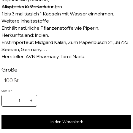
Allergene: Keine bekannten.
Empfohlene Verwendung
1 bis 3 mal täglich 1 Kapseln mit Wasser einnehmen.
Weitere Inhaltsstoffe
Enthält natürliche Pflanzenstoffe wie Piperin.
Herkunftsland: Indien.
Erstimporteur: Midgard Kalari, Zum Papenbusch 21, 38723
Seesen, Germany.
Hersteller: AVN Pharmacy, Tamil Nadu.
Größe
100 St
QUANTITY
In den Warenkorb