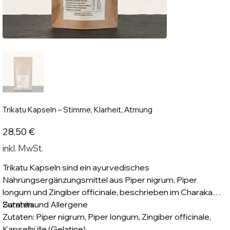
Trikatu Kapseln – Stimme, Klarheit, Atmung
Preis
28,50 €
inkl. MwSt.
Trikatu Kapseln sind ein ayurvedisches
Nahrungsergänzungsmittel aus Piper nigrum, Piper
longum und Zingiber officinale, beschrieben im Charaka
Samhita.
Zutaten und Allergene
Zutaten: Piper nigrum, Piper longum, Zingiber officinale,
Kapselhülle (Gelatine).