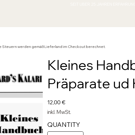
ende Steuern werden gemäß Lieferland im Checkout berechnet.
Kleines Hand
Präparate ud 
Preis
12,00 €
inkl. MwSt.
QUANTITY