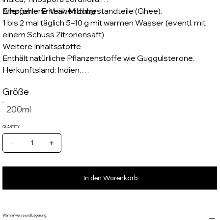
Allergene: Enthält Milchbestandteile (Ghee).
Empfohlene Verwendung
1 bis 2 mal täglich 5–10 g mit warmen Wasser (eventl. mit
einem Schuss Zitronensaft)
Weitere Inhaltsstoffe
Enthält natürliche Pflanzenstoffe wie Guggulsterone.
Herkunftsland: Indien.
Erstimporteur: Midgard Kalari, Zum Papenbusch 21, 38723
Größe
Seesen, Germany.
Hersteller: AVN Pharmacy, Tamil Nadu.
200ml
QUANTITY
In den Warenkorb
Warnhinweise und Lagerung: