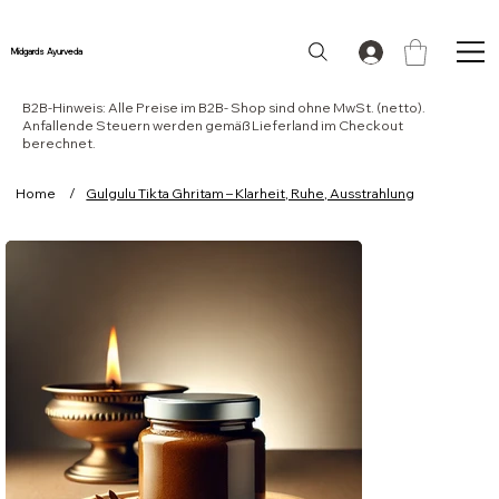
Midgards Ayurveda
B2B-Hinweis: Alle Preise im B2B- Shop sind ohne MwSt. (netto).
Anfallende Steuern werden gemäß Lieferland im Checkout
berechnet.
Home
/
Gulgulu Tikta Ghritam – Klarheit, Ruhe, Ausstrahlung